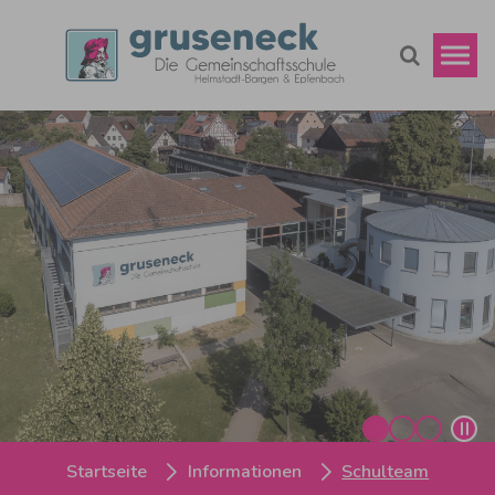
Zum Hauptinhalt springen
Sie sind hier:
Startseite
Informationen
Schulteam