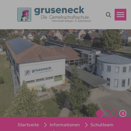
Zum Hauptinhalt springen
Sie sind hier:
Startseite
Informationen
Schulteam