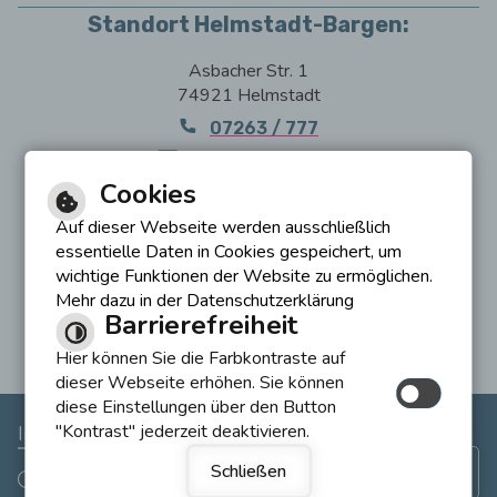
Standort Helmstadt-Bargen:
Asbacher Str. 1
74921 Helmstadt
07263 / 777
E-Mail schreiben
Cookies
Standort Epfenbach:
Auf dieser Webseite werden ausschließlich
Westliche Ringstr. 2
essentielle Daten in Cookies gespeichert, um
74925 Epfenbach
wichtige Funktionen der Website zu ermöglichen.
Mehr dazu in der Datenschutzerklärung
07263/6053590
Barrierefreiheit
E-Mail schreiben
Hier können Sie die Farbkontraste auf
dieser Webseite erhöhen. Sie können
diese Einstellungen über den Button
"Kontrast" jederzeit deaktivieren.
Inhalt
Impressum
Datenschutzerklärung
|
|
Schließen
Barrierefreie Ansicht